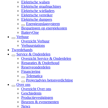
Elektrische walsen
Elektrische graafmachines
Elektrische wielladers
Elektrische verreiker
Elektrische dumpers
Energieopslagsysteem
Besparingen op energiekosten
BatteryOne
Verhuur
Overzicht
Verhuur
Verhuurstations
Tweedehands
Service & Onderdelen
Overzicht
Service & Onderdelen
Reparaties & Onderhoud
Reserveonderdelen
Financiering
Telematica
Projectadvies betonverdichting
Over ons
Overzicht
Over ons
Geschiedenis
Productievestigingen
Beurzen & evenementen
News