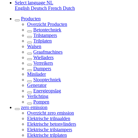
Select language
NL
English
Deutsch
French
Dutch
Producten
Overzicht
Producten
Betontechniek
Trilstampers
Trilplaten
Walsen
Graafmachines
Wielladers
Verreikers
Dumpers
Minilader
Slooptechniek
Generator
Energieopslag
Verlichting
Pompen
zero emission
Overzicht
zero emission
Elektrische trilnaalden
Elektrische betonvlinders
Elektrische trilstampers
Elektrische trilplaten