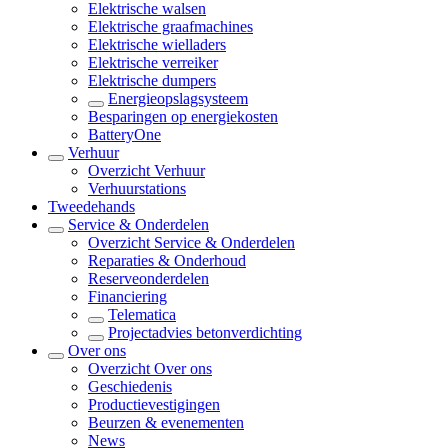
Elektrische walsen
Elektrische graafmachines
Elektrische wielladers
Elektrische verreiker
Elektrische dumpers
Energieopslagsysteem
Besparingen op energiekosten
BatteryOne
Verhuur
Overzicht
Verhuur
Verhuurstations
Tweedehands
Service & Onderdelen
Overzicht
Service & Onderdelen
Reparaties & Onderhoud
Reserveonderdelen
Financiering
Telematica
Projectadvies betonverdichting
Over ons
Overzicht
Over ons
Geschiedenis
Productievestigingen
Beurzen & evenementen
News