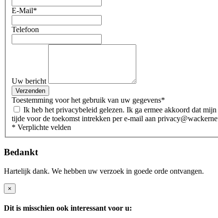
E-Mail
*
Telefoon
Uw bericht
Verzenden
Toestemming voor het gebruik van uw gegevens
*
Ik heb het privacybeleid gelezen. Ik ga ermee akkoord dat mijn gegevens en gegevens elektronisch worden verzameld en opgeslagen om aan mijn verzoek te voldoen. U kunt uw toestemming te allen
tijde voor de toekomst intrekken per e-mail aan privacy@wackern
* Verplichte velden
Bedankt
Hartelijk dank. We hebben uw verzoek in goede orde ontvangen.
×
Dit is misschien ook interessant voor u: