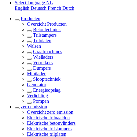
Select language
NL
English
Deutsch
French
Dutch
Producten
Overzicht
Producten
Betontechniek
Trilstampers
Trilplaten
Walsen
Graafmachines
Wielladers
Verreikers
Dumpers
Minilader
Slooptechniek
Generator
Energieopslag
Verlichting
Pompen
zero emission
Overzicht
zero emission
Elektrische trilnaalden
Elektrische betonvlinders
Elektrische trilstampers
Elektrische trilplaten