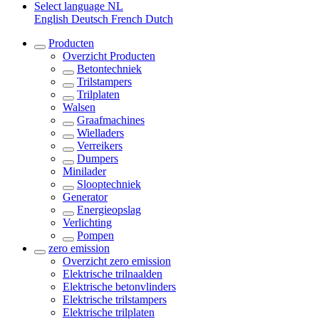
Select language
NL
English
Deutsch
French
Dutch
Producten
Overzicht
Producten
Betontechniek
Trilstampers
Trilplaten
Walsen
Graafmachines
Wielladers
Verreikers
Dumpers
Minilader
Slooptechniek
Generator
Energieopslag
Verlichting
Pompen
zero emission
Overzicht
zero emission
Elektrische trilnaalden
Elektrische betonvlinders
Elektrische trilstampers
Elektrische trilplaten