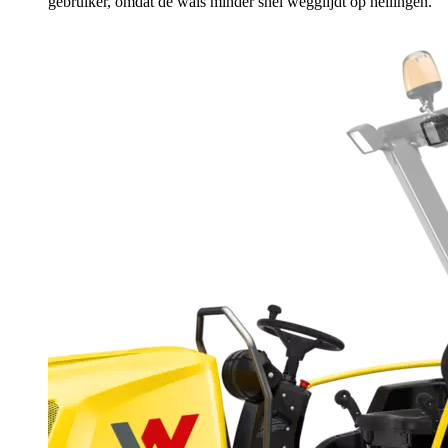
gebruiker, omdat de wals minder snel wegglijdt op hellingen.