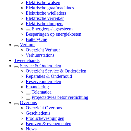
Elektrische walsen
Elektrische graafmachines
Elektrische wielladers
Elektrische verreiker
Elektrische dumpers
Energieopslagsysteem
Besparingen op energiekosten
BatteryOne
Verhuur
Overzicht
Verhuur
Verhuurstations
Tweedehands
Service & Onderdelen
Overzicht
Service & Onderdelen
Reparaties & Onderhoud
Reserveonderdelen
Financiering
Telematica
Projectadvies betonverdichting
Over ons
Overzicht
Over ons
Geschiedenis
Productievestigingen
Beurzen & evenementen
News