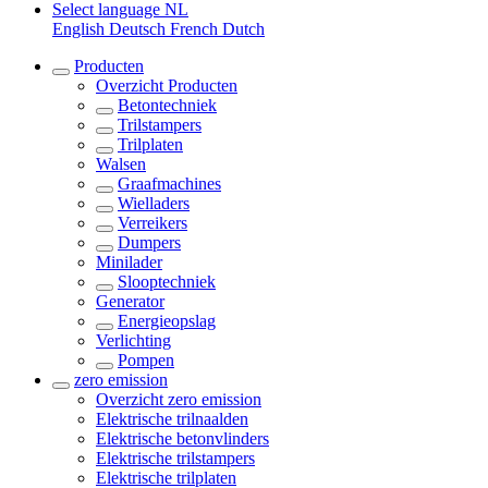
Select language
NL
English
Deutsch
French
Dutch
Producten
Overzicht
Producten
Betontechniek
Trilstampers
Trilplaten
Walsen
Graafmachines
Wielladers
Verreikers
Dumpers
Minilader
Slooptechniek
Generator
Energieopslag
Verlichting
Pompen
zero emission
Overzicht
zero emission
Elektrische trilnaalden
Elektrische betonvlinders
Elektrische trilstampers
Elektrische trilplaten