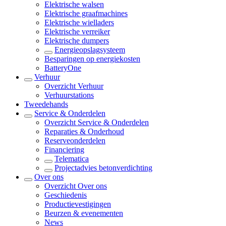
Elektrische walsen
Elektrische graafmachines
Elektrische wielladers
Elektrische verreiker
Elektrische dumpers
Energieopslagsysteem
Besparingen op energiekosten
BatteryOne
Verhuur
Overzicht
Verhuur
Verhuurstations
Tweedehands
Service & Onderdelen
Overzicht
Service & Onderdelen
Reparaties & Onderhoud
Reserveonderdelen
Financiering
Telematica
Projectadvies betonverdichting
Over ons
Overzicht
Over ons
Geschiedenis
Productievestigingen
Beurzen & evenementen
News