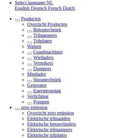
Select language
NL
English
Deutsch
French
Dutch
Producten
Overzicht
Producten
Betontechniek
Trilstampers
Trilplaten
Walsen
Graafmachines
Wielladers
Verreikers
Dumpers
Minilader
Slooptechniek
Generator
Energieopslag
Verlichting
Pompen
zero emission
Overzicht
zero emission
Elektrische trilnaalden
Elektrische betonvlinders
Elektrische trilstampers
Elektrische trilplaten