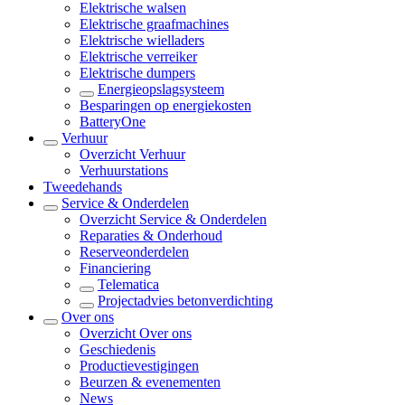
Elektrische walsen
Elektrische graafmachines
Elektrische wielladers
Elektrische verreiker
Elektrische dumpers
Energieopslagsysteem
Besparingen op energiekosten
BatteryOne
Verhuur
Overzicht
Verhuur
Verhuurstations
Tweedehands
Service & Onderdelen
Overzicht
Service & Onderdelen
Reparaties & Onderhoud
Reserveonderdelen
Financiering
Telematica
Projectadvies betonverdichting
Over ons
Overzicht
Over ons
Geschiedenis
Productievestigingen
Beurzen & evenementen
News