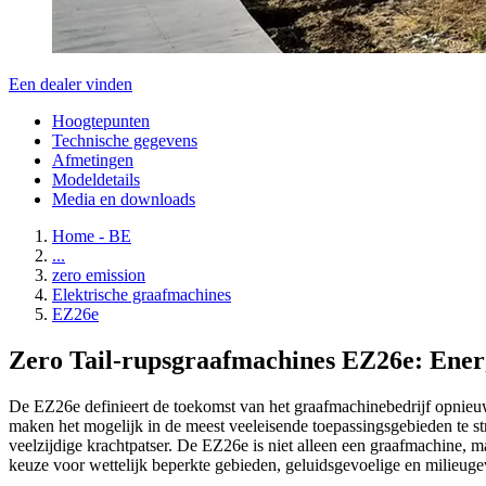
Een dealer vinden
Hoogtepunten
Technische gegevens
Afmetingen
Modeldetails
Media en downloads
Home - BE
...
zero emission
Elektrische graafmachines
EZ26e
Zero Tail-rupsgraafmachines EZ26e: Energ
De EZ26e definieert de toekomst van het graafmachinebedrijf opnieuw
maken het mogelijk in de meest veeleisende toepassingsgebieden te s
veelzijdige krachtpatser. De EZ26e is niet alleen een graafmachine, m
keuze voor wettelijk beperkte gebieden, geluidsgevoelige en milieuge