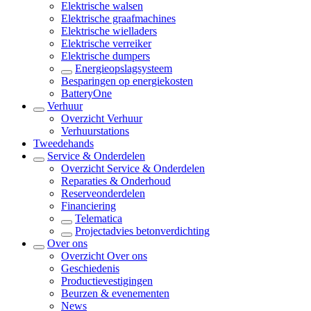
Elektrische walsen
Elektrische graafmachines
Elektrische wielladers
Elektrische verreiker
Elektrische dumpers
Energieopslagsysteem
Besparingen op energiekosten
BatteryOne
Verhuur
Overzicht
Verhuur
Verhuurstations
Tweedehands
Service & Onderdelen
Overzicht
Service & Onderdelen
Reparaties & Onderhoud
Reserveonderdelen
Financiering
Telematica
Projectadvies betonverdichting
Over ons
Overzicht
Over ons
Geschiedenis
Productievestigingen
Beurzen & evenementen
News