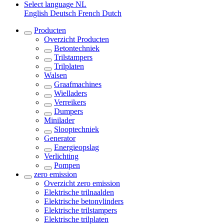
Select language
NL
English
Deutsch
French
Dutch
Producten
Overzicht
Producten
Betontechniek
Trilstampers
Trilplaten
Walsen
Graafmachines
Wielladers
Verreikers
Dumpers
Minilader
Slooptechniek
Generator
Energieopslag
Verlichting
Pompen
zero emission
Overzicht
zero emission
Elektrische trilnaalden
Elektrische betonvlinders
Elektrische trilstampers
Elektrische trilplaten