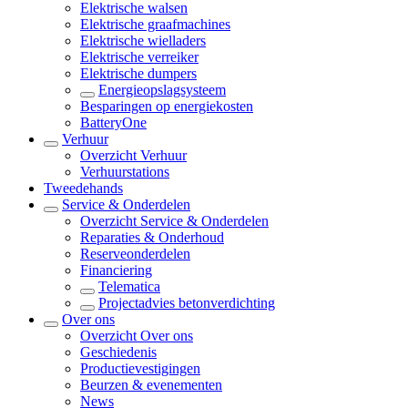
Elektrische walsen
Elektrische graafmachines
Elektrische wielladers
Elektrische verreiker
Elektrische dumpers
Energieopslagsysteem
Besparingen op energiekosten
BatteryOne
Verhuur
Overzicht
Verhuur
Verhuurstations
Tweedehands
Service & Onderdelen
Overzicht
Service & Onderdelen
Reparaties & Onderhoud
Reserveonderdelen
Financiering
Telematica
Projectadvies betonverdichting
Over ons
Overzicht
Over ons
Geschiedenis
Productievestigingen
Beurzen & evenementen
News