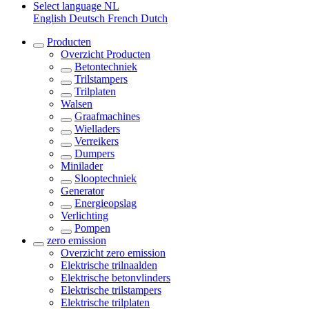
Select language
NL
English
Deutsch
French
Dutch
Producten
Overzicht
Producten
Betontechniek
Trilstampers
Trilplaten
Walsen
Graafmachines
Wielladers
Verreikers
Dumpers
Minilader
Slooptechniek
Generator
Energieopslag
Verlichting
Pompen
zero emission
Overzicht
zero emission
Elektrische trilnaalden
Elektrische betonvlinders
Elektrische trilstampers
Elektrische trilplaten