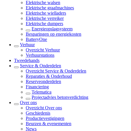
Elektrische walsen
Elektrische graafmachines
Elektrische wielladers
Elektrische verreiker
Elektrische dumpers
Energieopslagsysteem
Besparingen op energiekosten
BatteryOne
Verhuur
Overzicht
Verhuur
Verhuurstations
Tweedehands
Service & Onderdelen
Overzicht
Service & Onderdelen
Reparaties & Onderhoud
Reserveonderdelen
Financiering
Telematica
Projectadvies betonverdichting
Over ons
Overzicht
Over ons
Geschiedenis
Productievestigingen
Beurzen & evenementen
News