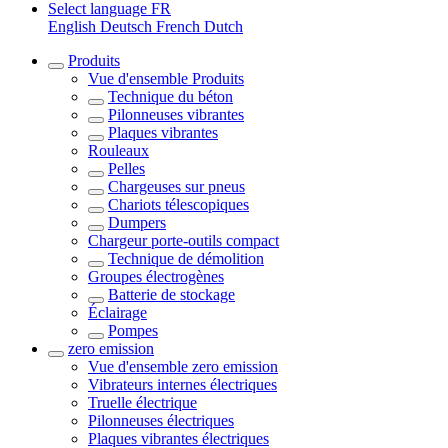
Select language
FR
English
Deutsch
French
Dutch
Produits
Vue d'ensemble
Produits
Technique du béton
Pilonneuses vibrantes
Plaques vibrantes
Rouleaux
Pelles
Chargeuses sur pneus
Chariots télescopiques
Dumpers
Chargeur porte-outils compact
Technique de démolition
Groupes électrogènes
Batterie de stockage
Éclairage
Pompes
zero emission
Vue d'ensemble
zero emission
Vibrateurs internes électriques
Truelle électrique
Pilonneuses électriques
Plaques vibrantes électriques