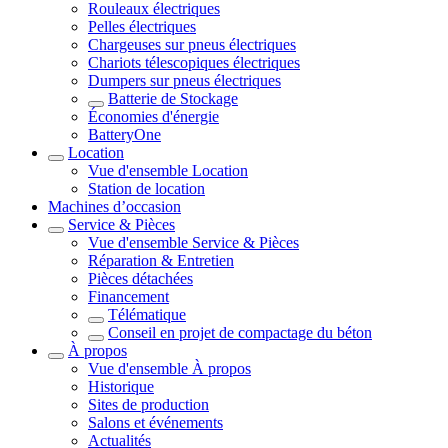
Rouleaux électriques
Pelles électriques
Chargeuses sur pneus électriques
Chariots télescopiques électriques
Dumpers sur pneus électriques
Batterie de Stockage
Économies d'énergie
BatteryOne
Location
Vue d'ensemble
Location
Station de location
Machines d’occasion
Service & Pièces
Vue d'ensemble
Service & Pièces
Réparation & Entretien
Pièces détachées
Financement
Télématique
Conseil en projet de compactage du béton
À propos
Vue d'ensemble
À propos
Historique
Sites de production
Salons et événements
Actualités