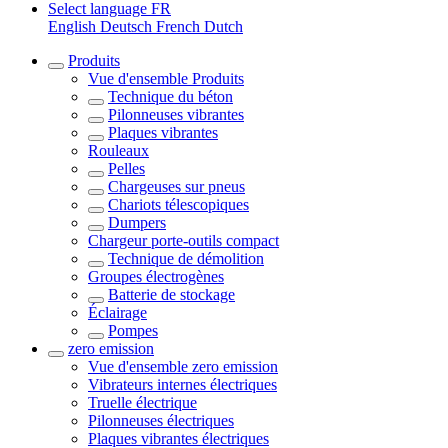
Select language
FR
English
Deutsch
French
Dutch
Produits
Vue d'ensemble
Produits
Technique du béton
Pilonneuses vibrantes
Plaques vibrantes
Rouleaux
Pelles
Chargeuses sur pneus
Chariots télescopiques
Dumpers
Chargeur porte-outils compact
Technique de démolition
Groupes électrogènes
Batterie de stockage
Éclairage
Pompes
zero emission
Vue d'ensemble
zero emission
Vibrateurs internes électriques
Truelle électrique
Pilonneuses électriques
Plaques vibrantes électriques