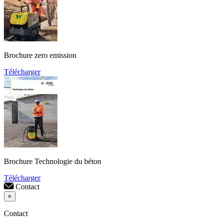
Brochure zero emission
Télécharger
Brochure Technologie du béton
Télécharger
Contact
×
Contact