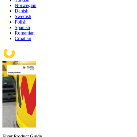
Norwegian
Danish
Swedish
Polish
Spanish
Romanian
Croatian
Flyer Product Guide_