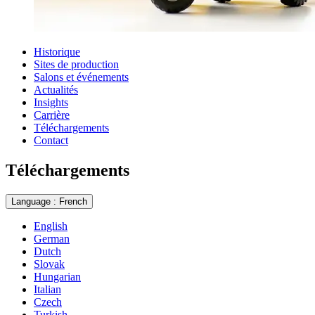
Historique
Sites de production
Salons et événements
Actualités
Insights
Carrière
Téléchargements
Contact
Téléchargements
Language : French
English
German
Dutch
Slovak
Hungarian
Italian
Czech
Turkish