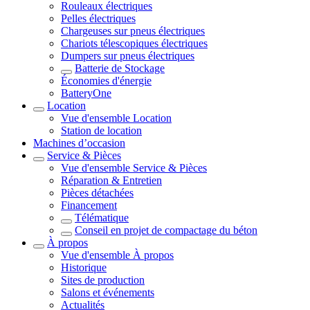
Rouleaux électriques
Pelles électriques
Chargeuses sur pneus électriques
Chariots télescopiques électriques
Dumpers sur pneus électriques
Batterie de Stockage
Économies d'énergie
BatteryOne
Location
Vue d'ensemble
Location
Station de location
Machines d’occasion
Service & Pièces
Vue d'ensemble
Service & Pièces
Réparation & Entretien
Pièces détachées
Financement
Télématique
Conseil en projet de compactage du béton
À propos
Vue d'ensemble
À propos
Historique
Sites de production
Salons et événements
Actualités