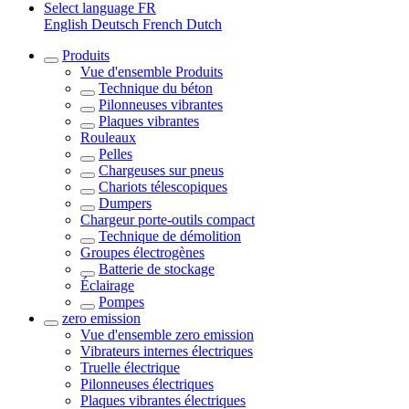
Select language
FR
English
Deutsch
French
Dutch
Produits
Vue d'ensemble
Produits
Technique du béton
Pilonneuses vibrantes
Plaques vibrantes
Rouleaux
Pelles
Chargeuses sur pneus
Chariots télescopiques
Dumpers
Chargeur porte-outils compact
Technique de démolition
Groupes électrogènes
Batterie de stockage
Éclairage
Pompes
zero emission
Vue d'ensemble
zero emission
Vibrateurs internes électriques
Truelle électrique
Pilonneuses électriques
Plaques vibrantes électriques