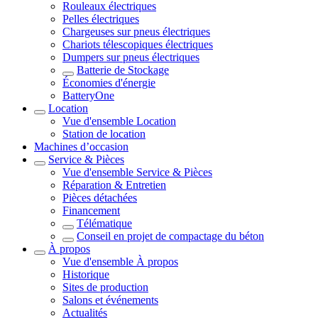
Rouleaux électriques
Pelles électriques
Chargeuses sur pneus électriques
Chariots télescopiques électriques
Dumpers sur pneus électriques
Batterie de Stockage
Économies d'énergie
BatteryOne
Location
Vue d'ensemble
Location
Station de location
Machines d’occasion
Service & Pièces
Vue d'ensemble
Service & Pièces
Réparation & Entretien
Pièces détachées
Financement
Télématique
Conseil en projet de compactage du béton
À propos
Vue d'ensemble
À propos
Historique
Sites de production
Salons et événements
Actualités