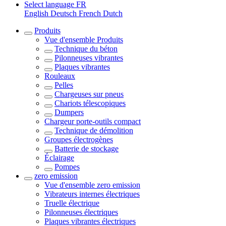
Select language
FR
English
Deutsch
French
Dutch
Produits
Vue d'ensemble
Produits
Technique du béton
Pilonneuses vibrantes
Plaques vibrantes
Rouleaux
Pelles
Chargeuses sur pneus
Chariots télescopiques
Dumpers
Chargeur porte-outils compact
Technique de démolition
Groupes électrogènes
Batterie de stockage
Éclairage
Pompes
zero emission
Vue d'ensemble
zero emission
Vibrateurs internes électriques
Truelle électrique
Pilonneuses électriques
Plaques vibrantes électriques