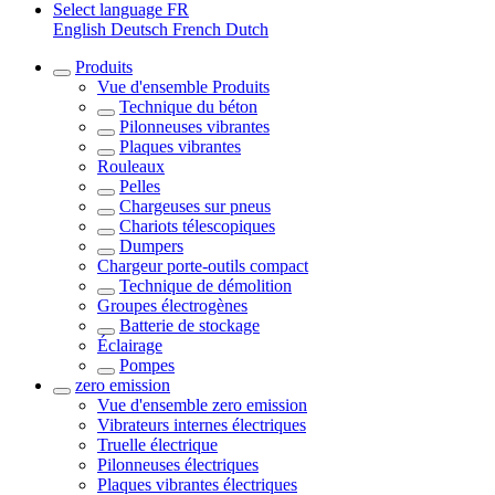
Select language
FR
English
Deutsch
French
Dutch
Produits
Vue d'ensemble
Produits
Technique du béton
Pilonneuses vibrantes
Plaques vibrantes
Rouleaux
Pelles
Chargeuses sur pneus
Chariots télescopiques
Dumpers
Chargeur porte-outils compact
Technique de démolition
Groupes électrogènes
Batterie de stockage
Éclairage
Pompes
zero emission
Vue d'ensemble
zero emission
Vibrateurs internes électriques
Truelle électrique
Pilonneuses électriques
Plaques vibrantes électriques