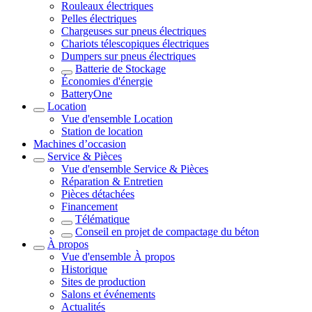
Rouleaux électriques
Pelles électriques
Chargeuses sur pneus électriques
Chariots télescopiques électriques
Dumpers sur pneus électriques
Batterie de Stockage
Économies d'énergie
BatteryOne
Location
Vue d'ensemble
Location
Station de location
Machines d’occasion
Service & Pièces
Vue d'ensemble
Service & Pièces
Réparation & Entretien
Pièces détachées
Financement
Télématique
Conseil en projet de compactage du béton
À propos
Vue d'ensemble
À propos
Historique
Sites de production
Salons et événements
Actualités