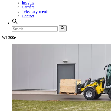
Insights
Carrière
Téléchargements
Contact
WL
300e