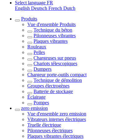
Select language
FR
English
Deutsch
French
Dutch
Produits
Vue d'ensemble
Produits
Technique du béton
Pilonneuses vibrantes
Plaques vibrantes
Rouleaux
Pelles
Chargeuses sur pneus
Chariots télescopiques
Dumpers
Chargeur porte-outils compact
Technique de démolition
Groupes électrogènes
Batterie de stockage
Éclairage
Pompes
zero emission
Vue d'ensemble
zero emission
Vibrateurs internes électriques
Truelle électrique
Pilonneuses électriques
Plaques vibrantes électriques