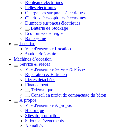
Rouleaux électriques
Pelles électriques
Chargeuses sur pneus électriques
Chariots télescopiques électriques
Dumpers sur pneus électriques
Batterie de Stockage
Économies d'énergie
BatteryOne
Location
Vue d'ensemble
Location
Station de location
Machines d’occasion
Service & Pièces
Vue d'ensemble
Service & Pièces
Réparation & Entretien
Pièces détachées
Financement
Télématique
Conseil en projet de compactage du béton
À propos
Vue d'ensemble
À propos
Historique
Sites de production
Salons et événements
Actualités