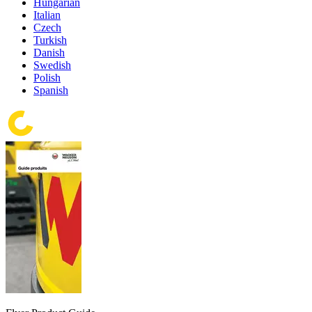
Hungarian
Italian
Czech
Turkish
Danish
Swedish
Polish
Spanish