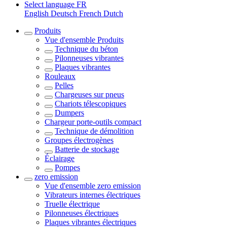
Select language
FR
English
Deutsch
French
Dutch
Produits
Vue d'ensemble
Produits
Technique du béton
Pilonneuses vibrantes
Plaques vibrantes
Rouleaux
Pelles
Chargeuses sur pneus
Chariots télescopiques
Dumpers
Chargeur porte-outils compact
Technique de démolition
Groupes électrogènes
Batterie de stockage
Éclairage
Pompes
zero emission
Vue d'ensemble
zero emission
Vibrateurs internes électriques
Truelle électrique
Pilonneuses électriques
Plaques vibrantes électriques