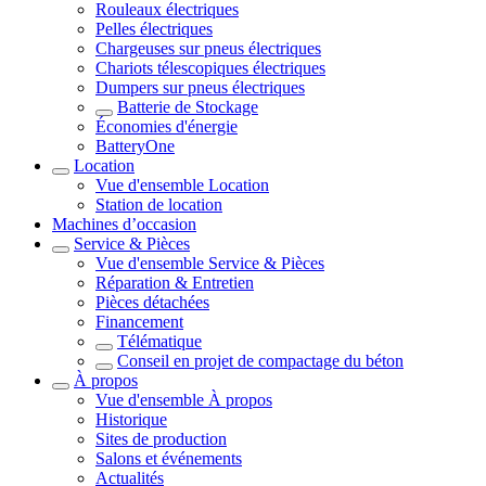
Rouleaux électriques
Pelles électriques
Chargeuses sur pneus électriques
Chariots télescopiques électriques
Dumpers sur pneus électriques
Batterie de Stockage
Économies d'énergie
BatteryOne
Location
Vue d'ensemble
Location
Station de location
Machines d’occasion
Service & Pièces
Vue d'ensemble
Service & Pièces
Réparation & Entretien
Pièces détachées
Financement
Télématique
Conseil en projet de compactage du béton
À propos
Vue d'ensemble
À propos
Historique
Sites de production
Salons et événements
Actualités