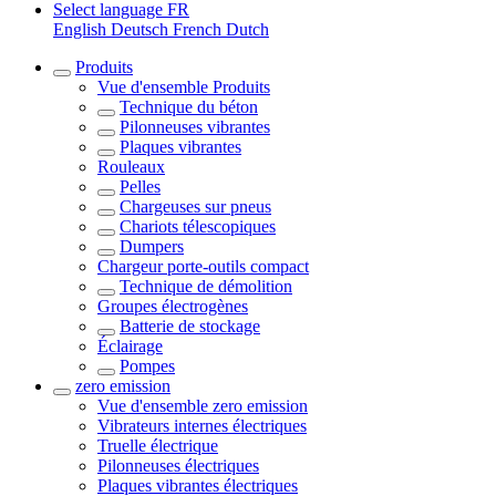
Select language
FR
English
Deutsch
French
Dutch
Produits
Vue d'ensemble
Produits
Technique du béton
Pilonneuses vibrantes
Plaques vibrantes
Rouleaux
Pelles
Chargeuses sur pneus
Chariots télescopiques
Dumpers
Chargeur porte-outils compact
Technique de démolition
Groupes électrogènes
Batterie de stockage
Éclairage
Pompes
zero emission
Vue d'ensemble
zero emission
Vibrateurs internes électriques
Truelle électrique
Pilonneuses électriques
Plaques vibrantes électriques