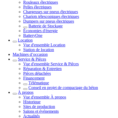
Rouleaux électriques
Pelles électriques
Chargeuses sur pneus électriques
Chariots télescopiques électriques
Dumpers sur pneus électriques
Batterie de Stockage
Économies d'énergie
BatteryOne
Location
Vue d'ensemble
Location
Station de location
Machines d’occasion
Service & Pièces
Vue d'ensemble
Service & Pièces
Réparation & Entretien
Pièces détachées
Financement
Télématique
Conseil en projet de compactage du béton
À propos
Vue d'ensemble
À propos
Historique
Sites de production
Salons et événements
Actualités