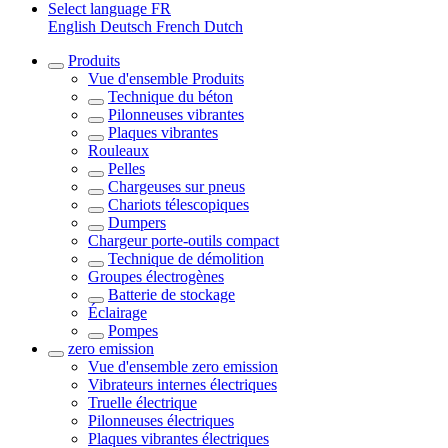
Select language
FR
English
Deutsch
French
Dutch
Produits
Vue d'ensemble
Produits
Technique du béton
Pilonneuses vibrantes
Plaques vibrantes
Rouleaux
Pelles
Chargeuses sur pneus
Chariots télescopiques
Dumpers
Chargeur porte-outils compact
Technique de démolition
Groupes électrogènes
Batterie de stockage
Éclairage
Pompes
zero emission
Vue d'ensemble
zero emission
Vibrateurs internes électriques
Truelle électrique
Pilonneuses électriques
Plaques vibrantes électriques