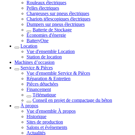
Rouleaux électriques
Pelles électriques
Chargeuses sur pneus électriques
Chariots télescopiques électriques
Dumpers sur pneus électriques
Batterie de Stockage
Économies d'énergie
BatteryOne
Location
Vue d'ensemble
Location
Station de location
Machines d’occasion
Service & Pièces
Vue d'ensemble
Service & Pièces
Réparation & Entretien
Pièces détachées
Financement
Télématique
Conseil en projet de compactage du béton
À propos
Vue d'ensemble
À propos
Historique
Sites de production
Salons et événements
Actualités