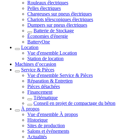
Rouleaux électriques
Pelles électriques
Chargeuses sur pneus électriques
Chariots télescopiques électriques
Dumpers sur pneus électriques
Batterie de Stockage
Économies d'énergie
BatteryOne
Location
Vue d'ensemble
Location
Station de location
Machines d’occasion
Service & Pièces
Vue d'ensemble
Service & Pièces
Réparation & Entretien
Pièces détachées
Financement
Télématique
Conseil en projet de compactage du béton
À propos
Vue d'ensemble
À propos
Historique
Sites de production
Salons et événements
Actualités