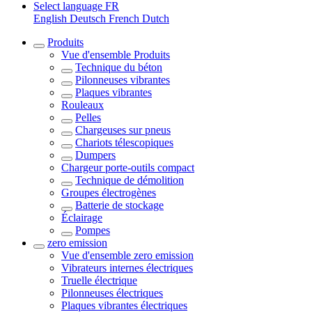
Select language
FR
English
Deutsch
French
Dutch
Produits
Vue d'ensemble
Produits
Technique du béton
Pilonneuses vibrantes
Plaques vibrantes
Rouleaux
Pelles
Chargeuses sur pneus
Chariots télescopiques
Dumpers
Chargeur porte-outils compact
Technique de démolition
Groupes électrogènes
Batterie de stockage
Éclairage
Pompes
zero emission
Vue d'ensemble
zero emission
Vibrateurs internes électriques
Truelle électrique
Pilonneuses électriques
Plaques vibrantes électriques