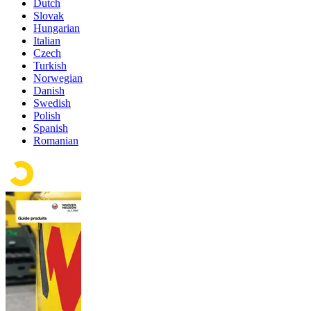
Dutch
Slovak
Hungarian
Italian
Czech
Turkish
Norwegian
Danish
Swedish
Polish
Spanish
Romanian