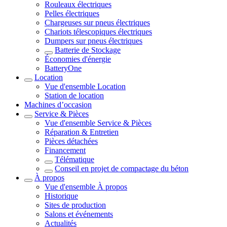
Rouleaux électriques
Pelles électriques
Chargeuses sur pneus électriques
Chariots télescopiques électriques
Dumpers sur pneus électriques
Batterie de Stockage
Économies d'énergie
BatteryOne
Location
Vue d'ensemble
Location
Station de location
Machines d’occasion
Service & Pièces
Vue d'ensemble
Service & Pièces
Réparation & Entretien
Pièces détachées
Financement
Télématique
Conseil en projet de compactage du béton
À propos
Vue d'ensemble
À propos
Historique
Sites de production
Salons et événements
Actualités