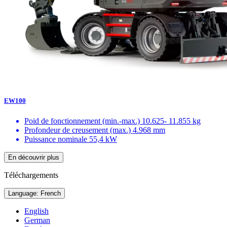
EW100
Poid de fonctionnement (min.-max.)
10.625- 11.855 kg
Profondeur de creusement (max.)
4.968 mm
Puissance nominale
55,4 kW
En découvrir plus
Téléchargements
Language: French
English
German