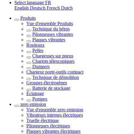
Select language
FR
English
Deutsch
French
Dutch
Produits
Vue d'ensemble
Produits
Technique du béton
Pilonneuses vibrantes
Plaques vibrantes
Rouleaux
Pelles
Chargeuses sur pneus
Chariots télescopiques
Dumpers
Chargeur porte-outils compact
Technique de démolition
Groupes électrogènes
Batterie de stockage
Éclairage
Pompes
zero emission
Vue d'ensemble
zero emission
Vibrateurs internes électriques
Truelle électrique
Pilonneuses électriques
Plaques vibrantes électriques