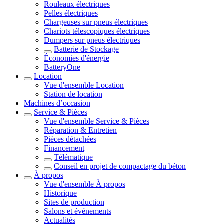
Rouleaux électriques
Pelles électriques
Chargeuses sur pneus électriques
Chariots télescopiques électriques
Dumpers sur pneus électriques
Batterie de Stockage
Économies d'énergie
BatteryOne
Location
Vue d'ensemble
Location
Station de location
Machines d’occasion
Service & Pièces
Vue d'ensemble
Service & Pièces
Réparation & Entretien
Pièces détachées
Financement
Télématique
Conseil en projet de compactage du béton
À propos
Vue d'ensemble
À propos
Historique
Sites de production
Salons et événements
Actualités