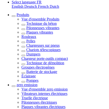
Select language
FR
English
Deutsch
French
Dutch
Produits
Vue d'ensemble
Produits
Technique du béton
Pilonneuses vibrantes
Plaques vibrantes
Rouleaux
Pelles
Chargeuses sur pneus
Chariots télescopiques
Dumpers
Chargeur porte-outils compact
Technique de démolition
Groupes électrogènes
Batterie de stockage
Éclairage
Pompes
zero emission
Vue d'ensemble
zero emission
Vibrateurs internes électriques
Truelle électrique
Pilonneuses électriques
Plaques vibrantes électriques