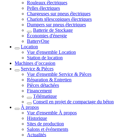
Rouleaux électriques
Pelles électriques
Chargeuses sur pneus électriques
Chariots télescopiques électriques
Dumpers sur pneus électriques
Batterie de Stockage
Économies d'énergie
BatteryOne
Location
Vue d'ensemble
Location
Station de location
Machines d’occasion
Service & Pièces
Vue d'ensemble
Service & Pièces
Réparation & Entretien
Pièces détachées
Financement
Télématique
Conseil en projet de compactage du béton
À propos
Vue d'ensemble
À propos
Historique
Sites de production
Salons et événements
Actualités