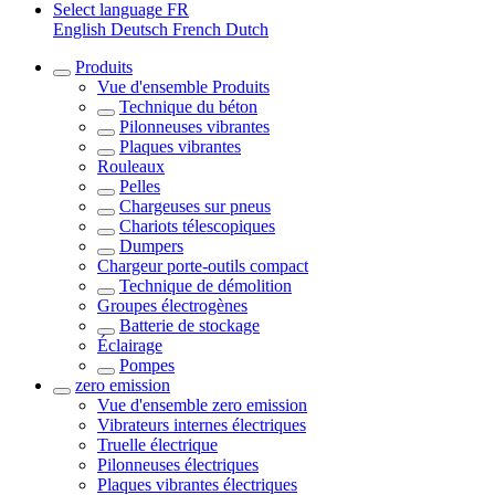
Select language
FR
English
Deutsch
French
Dutch
Produits
Vue d'ensemble
Produits
Technique du béton
Pilonneuses vibrantes
Plaques vibrantes
Rouleaux
Pelles
Chargeuses sur pneus
Chariots télescopiques
Dumpers
Chargeur porte-outils compact
Technique de démolition
Groupes électrogènes
Batterie de stockage
Éclairage
Pompes
zero emission
Vue d'ensemble
zero emission
Vibrateurs internes électriques
Truelle électrique
Pilonneuses électriques
Plaques vibrantes électriques