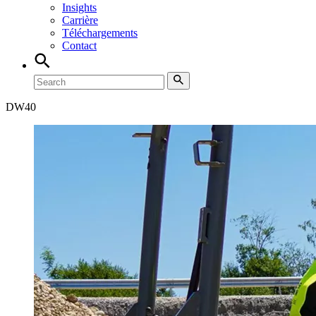
Insights
Carrière
Téléchargements
Contact
DW
40