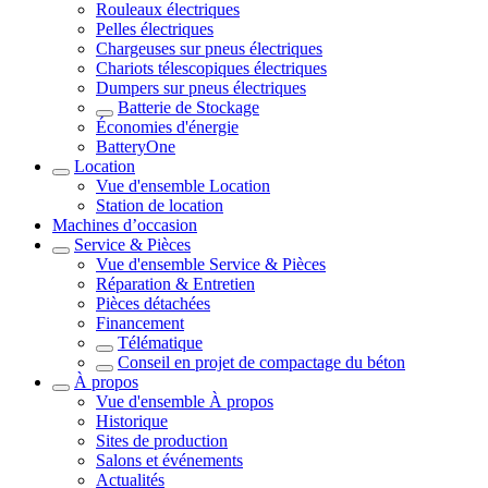
Rouleaux électriques
Pelles électriques
Chargeuses sur pneus électriques
Chariots télescopiques électriques
Dumpers sur pneus électriques
Batterie de Stockage
Économies d'énergie
BatteryOne
Location
Vue d'ensemble
Location
Station de location
Machines d’occasion
Service & Pièces
Vue d'ensemble
Service & Pièces
Réparation & Entretien
Pièces détachées
Financement
Télématique
Conseil en projet de compactage du béton
À propos
Vue d'ensemble
À propos
Historique
Sites de production
Salons et événements
Actualités