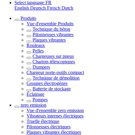
Select language
FR
English
Deutsch
French
Dutch
Produits
Vue d'ensemble
Produits
Technique du béton
Pilonneuses vibrantes
Plaques vibrantes
Rouleaux
Pelles
Chargeuses sur pneus
Chariots télescopiques
Dumpers
Chargeur porte-outils compact
Technique de démolition
Groupes électrogènes
Batterie de stockage
Éclairage
Pompes
zero emission
Vue d'ensemble
zero emission
Vibrateurs internes électriques
Truelle électrique
Pilonneuses électriques
Plaques vibrantes électriques