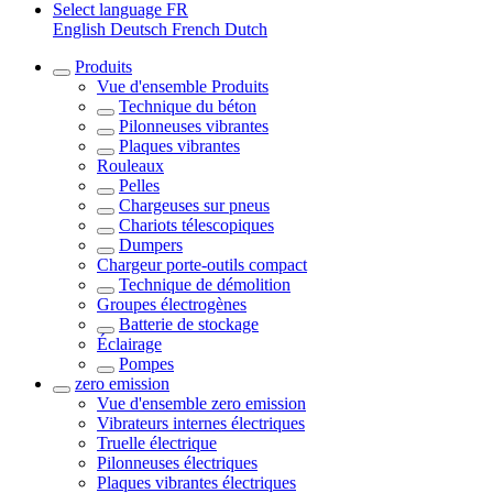
Select language
FR
English
Deutsch
French
Dutch
Produits
Vue d'ensemble
Produits
Technique du béton
Pilonneuses vibrantes
Plaques vibrantes
Rouleaux
Pelles
Chargeuses sur pneus
Chariots télescopiques
Dumpers
Chargeur porte-outils compact
Technique de démolition
Groupes électrogènes
Batterie de stockage
Éclairage
Pompes
zero emission
Vue d'ensemble
zero emission
Vibrateurs internes électriques
Truelle électrique
Pilonneuses électriques
Plaques vibrantes électriques