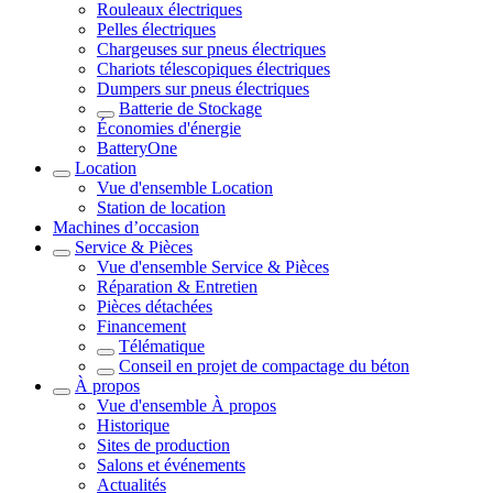
Rouleaux électriques
Pelles électriques
Chargeuses sur pneus électriques
Chariots télescopiques électriques
Dumpers sur pneus électriques
Batterie de Stockage
Économies d'énergie
BatteryOne
Location
Vue d'ensemble
Location
Station de location
Machines d’occasion
Service & Pièces
Vue d'ensemble
Service & Pièces
Réparation & Entretien
Pièces détachées
Financement
Télématique
Conseil en projet de compactage du béton
À propos
Vue d'ensemble
À propos
Historique
Sites de production
Salons et événements
Actualités