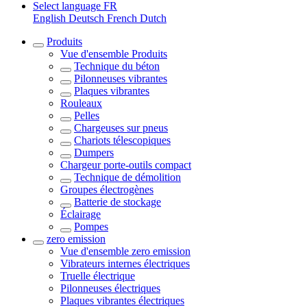
Select language
FR
English
Deutsch
French
Dutch
Produits
Vue d'ensemble
Produits
Technique du béton
Pilonneuses vibrantes
Plaques vibrantes
Rouleaux
Pelles
Chargeuses sur pneus
Chariots télescopiques
Dumpers
Chargeur porte-outils compact
Technique de démolition
Groupes électrogènes
Batterie de stockage
Éclairage
Pompes
zero emission
Vue d'ensemble
zero emission
Vibrateurs internes électriques
Truelle électrique
Pilonneuses électriques
Plaques vibrantes électriques