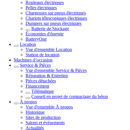
Rouleaux électriques
Pelles électriques
Chargeuses sur pneus électriques
Chariots télescopiques électriques
Dumpers sur pneus électriques
Batterie de Stockage
Économies d'énergie
BatteryOne
Location
Vue d'ensemble
Location
Station de location
Machines d’occasion
Service & Pièces
Vue d'ensemble
Service & Pièces
Réparation & Entretien
Pièces détachées
Financement
Télématique
Conseil en projet de compactage du béton
À propos
Vue d'ensemble
À propos
Historique
Sites de production
Salons et événements
Actualités