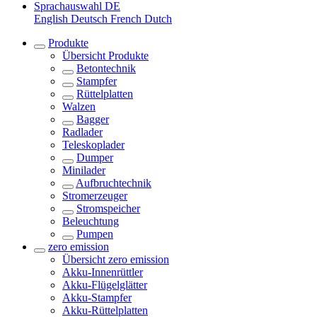
Sprachauswahl
DE
English
Deutsch
French
Dutch
Produkte
Übersicht
Produkte
Betontechnik
Stampfer
Rüttelplatten
Walzen
Bagger
Radlader
Teleskoplader
Dumper
Minilader
Aufbruchtechnik
Stromerzeuger
Stromspeicher
Beleuchtung
Pumpen
zero emission
Übersicht
zero emission
Akku-Innenrüttler
Akku-Flügelglätter
Akku-Stampfer
Akku-Rüttelplatten