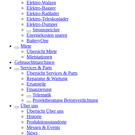
Elektro-Walzen
Elektro-Bagger
Elektro-Radlader
Elektro-Teleskoplader
Elektro-Dumper
Stromspeicher
Energiekosten sparen
BatteryOne
Miete
Übersicht
Miete
Mietstationen
Gebrauchtmaschinen
Services & Parts
Übersicht
Services & Parts
Reparatur & Wartung
Ersatzteile
Finanzierung
Telematik
Projektberatung Betonverdichtung
Über uns
Übersicht
Über uns
Historie
Produktionsstandorte
Messen & Events
News