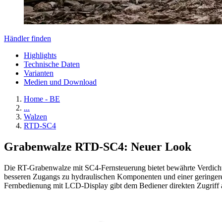
Händler finden
Highlights
Technische Daten
Varianten
Medien und Download
Home - BE
...
Walzen
RTD-SC4
Grabenwalze RTD-SC4: Neuer Look
Die RT-Grabenwalze mit SC4-Fernsteuerung bietet bewährte Verdichtu
besseren Zugangs zu hydraulischen Komponenten und einer geringeren
Fernbedienung mit LCD-Display gibt dem Bediener direkten Zugriff au