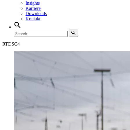
Insights
Karriere
Downloads
Kontakt
RTD
SC4