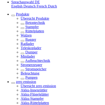
Sprachauswahl
DE
English
Deutsch
French
Dutch
Produkte
Übersicht
Produkte
Betontechnik
Stampfer
Rüttelplatten
Walzen
Bagger
Radlader
Teleskoplader
Dumper
Minilader
Aufbruchtechnik
Stromerzeuger
Stromspeicher
Beleuchtung
Pumpen
zero emission
Übersicht
zero emission
Akku-Innenrüttler
Akku-Flügelglätter
Akku-Stampfer
Akku-Rüttelplatten