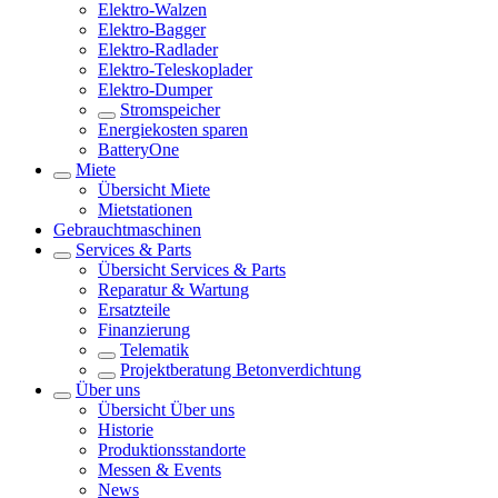
Elektro-Walzen
Elektro-Bagger
Elektro-Radlader
Elektro-Teleskoplader
Elektro-Dumper
Stromspeicher
Energiekosten sparen
BatteryOne
Miete
Übersicht
Miete
Mietstationen
Gebrauchtmaschinen
Services & Parts
Übersicht
Services & Parts
Reparatur & Wartung
Ersatzteile
Finanzierung
Telematik
Projektberatung Betonverdichtung
Über uns
Übersicht
Über uns
Historie
Produktionsstandorte
Messen & Events
News