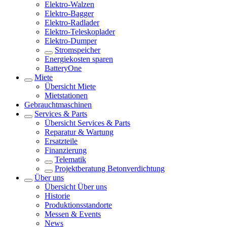
Elektro-Walzen
Elektro-Bagger
Elektro-Radlader
Elektro-Teleskoplader
Elektro-Dumper
Stromspeicher
Energiekosten sparen
BatteryOne
Miete
Übersicht
Miete
Mietstationen
Gebrauchtmaschinen
Services & Parts
Übersicht
Services & Parts
Reparatur & Wartung
Ersatzteile
Finanzierung
Telematik
Projektberatung Betonverdichtung
Über uns
Übersicht
Über uns
Historie
Produktionsstandorte
Messen & Events
News