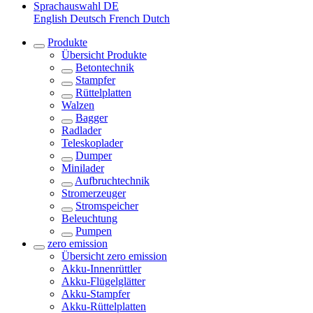
Sprachauswahl
DE
English
Deutsch
French
Dutch
Produkte
Übersicht
Produkte
Betontechnik
Stampfer
Rüttelplatten
Walzen
Bagger
Radlader
Teleskoplader
Dumper
Minilader
Aufbruchtechnik
Stromerzeuger
Stromspeicher
Beleuchtung
Pumpen
zero emission
Übersicht
zero emission
Akku-Innenrüttler
Akku-Flügelglätter
Akku-Stampfer
Akku-Rüttelplatten