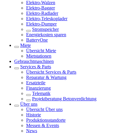
Elektro-Walzen
Elektro-Bagger
Elektro-Radlader
Elektro-Teleskoplader
Elektro-Dumper
Stromspeicher
Energiekosten sparen
BatteryOne
Miete
Übersicht
Miete
Mietstationen
Gebrauchtmaschinen
Services & Parts
Übersicht
Services & Parts
Reparatur & Wartung
Ersatzteile
Finanzierung
Telematik
Projektberatung Betonverdichtung
Über uns
Übersicht
Über uns
Historie
Produktionsstandorte
Messen & Events
News