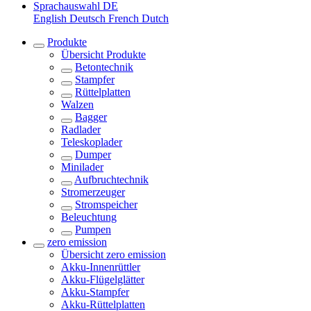
Sprachauswahl
DE
English
Deutsch
French
Dutch
Produkte
Übersicht
Produkte
Betontechnik
Stampfer
Rüttelplatten
Walzen
Bagger
Radlader
Teleskoplader
Dumper
Minilader
Aufbruchtechnik
Stromerzeuger
Stromspeicher
Beleuchtung
Pumpen
zero emission
Übersicht
zero emission
Akku-Innenrüttler
Akku-Flügelglätter
Akku-Stampfer
Akku-Rüttelplatten