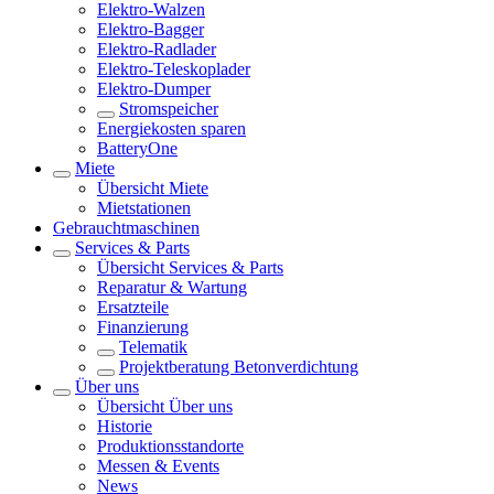
Elektro-Walzen
Elektro-Bagger
Elektro-Radlader
Elektro-Teleskoplader
Elektro-Dumper
Stromspeicher
Energiekosten sparen
BatteryOne
Miete
Übersicht
Miete
Mietstationen
Gebrauchtmaschinen
Services & Parts
Übersicht
Services & Parts
Reparatur & Wartung
Ersatzteile
Finanzierung
Telematik
Projektberatung Betonverdichtung
Über uns
Übersicht
Über uns
Historie
Produktionsstandorte
Messen & Events
News