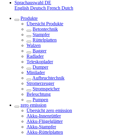
Sprachauswahl
DE
English
Deutsch
French
Dutch
Produkte
Übersicht
Produkte
Betontechnik
Stampfer
Rüttelplatten
Walzen
Bagger
Radlader
Teleskoplader
Dumper
Minilader
Aufbruchtechnik
Stromerzeuger
Stromspeicher
Beleuchtung
Pumpen
zero emission
Übersicht
zero emission
Akku-Innenrüttler
Akku-Flügelglätter
Akku-Stampfer
Akku-Rüttelplatten