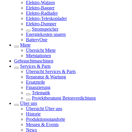
Elektro-Walzen
Elektro-Bagger
Elektro-Radlader
Elektro-Teleskoplader
Elektro-Dumper
Stromspeicher
Energiekosten sparen
BatteryOne
Miete
Übersicht
Miete
Mietstationen
Gebrauchtmaschinen
Services & Parts
Übersicht
Services & Parts
Reparatur & Wartung
Ersatzteile
Finanzierung
Telematik
Projektberatung Betonverdichtung
Über uns
Übersicht
Über uns
Historie
Produktionsstandorte
Messen & Events
News