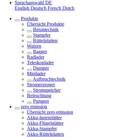
Sprachauswahl
DE
English
Deutsch
French
Dutch
Produkte
Übersicht
Produkte
Betontechnik
Stampfer
Rüttelplatten
Walzen
Bagger
Radlader
Teleskoplader
Dumper
Minilader
Aufbruchtechnik
Stromerzeuger
Stromspeicher
Beleuchtung
Pumpen
zero emission
Übersicht
zero emission
Akku-Innenrüttler
Akku-Flügelglätter
Akku-Stampfer
Akku-Rüttelplatten