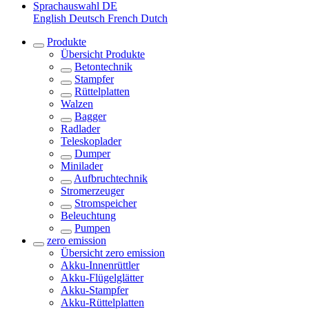
Sprachauswahl
DE
English
Deutsch
French
Dutch
Produkte
Übersicht
Produkte
Betontechnik
Stampfer
Rüttelplatten
Walzen
Bagger
Radlader
Teleskoplader
Dumper
Minilader
Aufbruchtechnik
Stromerzeuger
Stromspeicher
Beleuchtung
Pumpen
zero emission
Übersicht
zero emission
Akku-Innenrüttler
Akku-Flügelglätter
Akku-Stampfer
Akku-Rüttelplatten