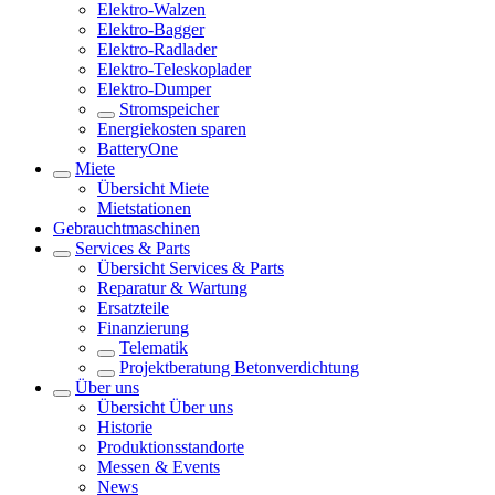
Elektro-Walzen
Elektro-Bagger
Elektro-Radlader
Elektro-Teleskoplader
Elektro-Dumper
Stromspeicher
Energiekosten sparen
BatteryOne
Miete
Übersicht
Miete
Mietstationen
Gebrauchtmaschinen
Services & Parts
Übersicht
Services & Parts
Reparatur & Wartung
Ersatzteile
Finanzierung
Telematik
Projektberatung Betonverdichtung
Über uns
Übersicht
Über uns
Historie
Produktionsstandorte
Messen & Events
News