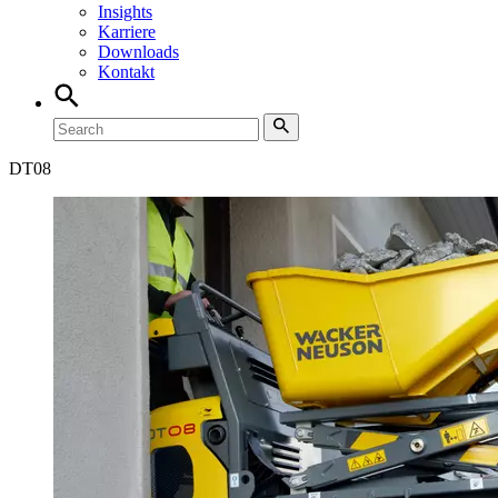
Insights
Karriere
Downloads
Kontakt
DT
08