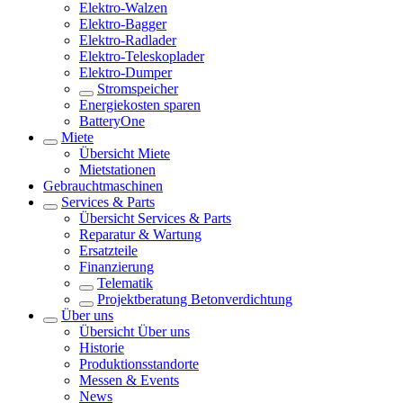
Elektro-Walzen
Elektro-Bagger
Elektro-Radlader
Elektro-Teleskoplader
Elektro-Dumper
Stromspeicher
Energiekosten sparen
BatteryOne
Miete
Übersicht
Miete
Mietstationen
Gebrauchtmaschinen
Services & Parts
Übersicht
Services & Parts
Reparatur & Wartung
Ersatzteile
Finanzierung
Telematik
Projektberatung Betonverdichtung
Über uns
Übersicht
Über uns
Historie
Produktionsstandorte
Messen & Events
News