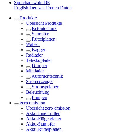
Sprachauswahl
DE
English
Deutsch
French
Dutch
Produkte
Übersicht
Produkte
Betontechnik
Stampfer
Rüttelplatten
Walzen
Bagger
Radlader
Teleskoplader
Dumper
Minilader
Aufbruchtechnik
Stromerzeuger
Stromspeicher
Beleuchtung
Pumpen
zero emission
Übersicht
zero emission
Akku-Innenrüttler
Akku-Flügelglätter
Akku-Stampfer
Akku-Rüttelplatten