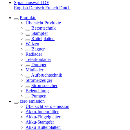
Sprachauswahl
DE
English
Deutsch
French
Dutch
Produkte
Übersicht
Produkte
Betontechnik
Stampfer
Rüttelplatten
Walzen
Bagger
Radlader
Teleskoplader
Dumper
Minilader
Aufbruchtechnik
Stromerzeuger
Stromspeicher
Beleuchtung
Pumpen
zero emission
Übersicht
zero emission
Akku-Innenrüttler
Akku-Flügelglätter
Akku-Stampfer
Akku-Rüttelplatten