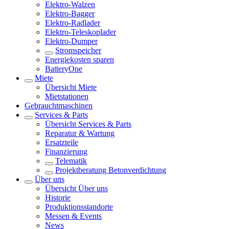
Elektro-Walzen
Elektro-Bagger
Elektro-Radlader
Elektro-Teleskoplader
Elektro-Dumper
Stromspeicher
Energiekosten sparen
BatteryOne
Miete
Übersicht
Miete
Mietstationen
Gebrauchtmaschinen
Services & Parts
Übersicht
Services & Parts
Reparatur & Wartung
Ersatzteile
Finanzierung
Telematik
Projektberatung Betonverdichtung
Über uns
Übersicht
Über uns
Historie
Produktionsstandorte
Messen & Events
News