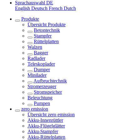
Sprachauswahl
DE
English
Deutsch
French
Dutch
Produkte
Übersicht
Produkte
Betontechnik
Stampfer
Rüttelplatten
Walzen
Bagger
Radlader
Teleskoplader
Dumper
Minilader
Aufbruchtechnik
Stromerzeuger
Stromspeicher
Beleuchtung
Pumpen
zero emission
Übersicht
zero emission
Akku-Innenrüttler
Akku-Flügelglätter
Akku-Stampfer
Akku-Rüttelplatten