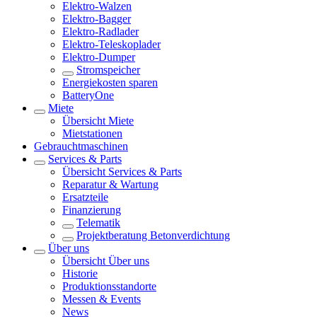
Elektro-Walzen
Elektro-Bagger
Elektro-Radlader
Elektro-Teleskoplader
Elektro-Dumper
Stromspeicher
Energiekosten sparen
BatteryOne
Miete
Übersicht
Miete
Mietstationen
Gebrauchtmaschinen
Services & Parts
Übersicht
Services & Parts
Reparatur & Wartung
Ersatzteile
Finanzierung
Telematik
Projektberatung Betonverdichtung
Über uns
Übersicht
Über uns
Historie
Produktionsstandorte
Messen & Events
News