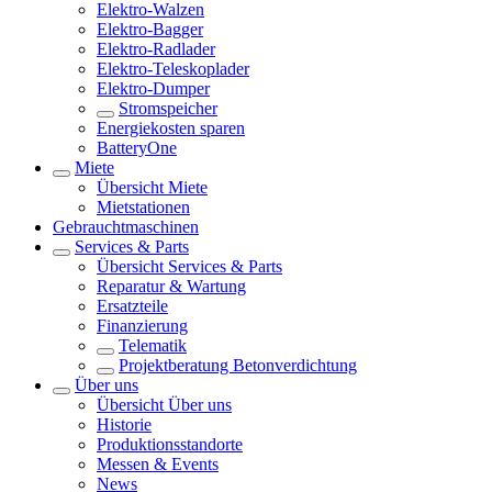
Elektro-Walzen
Elektro-Bagger
Elektro-Radlader
Elektro-Teleskoplader
Elektro-Dumper
Stromspeicher
Energiekosten sparen
BatteryOne
Miete
Übersicht
Miete
Mietstationen
Gebrauchtmaschinen
Services & Parts
Übersicht
Services & Parts
Reparatur & Wartung
Ersatzteile
Finanzierung
Telematik
Projektberatung Betonverdichtung
Über uns
Übersicht
Über uns
Historie
Produktionsstandorte
Messen & Events
News