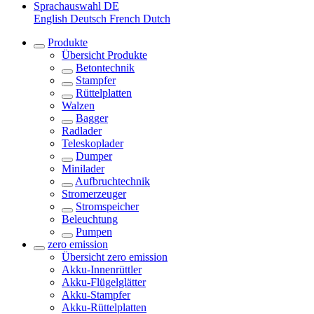
Sprachauswahl
DE
English
Deutsch
French
Dutch
Produkte
Übersicht
Produkte
Betontechnik
Stampfer
Rüttelplatten
Walzen
Bagger
Radlader
Teleskoplader
Dumper
Minilader
Aufbruchtechnik
Stromerzeuger
Stromspeicher
Beleuchtung
Pumpen
zero emission
Übersicht
zero emission
Akku-Innenrüttler
Akku-Flügelglätter
Akku-Stampfer
Akku-Rüttelplatten