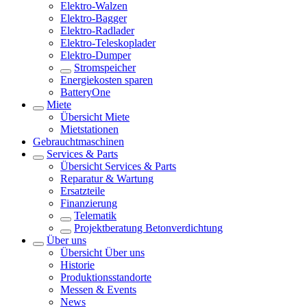
Elektro-Walzen
Elektro-Bagger
Elektro-Radlader
Elektro-Teleskoplader
Elektro-Dumper
Stromspeicher
Energiekosten sparen
BatteryOne
Miete
Übersicht
Miete
Mietstationen
Gebrauchtmaschinen
Services & Parts
Übersicht
Services & Parts
Reparatur & Wartung
Ersatzteile
Finanzierung
Telematik
Projektberatung Betonverdichtung
Über uns
Übersicht
Über uns
Historie
Produktionsstandorte
Messen & Events
News