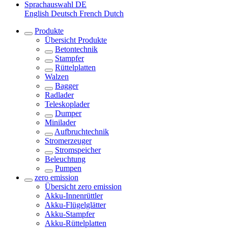
Sprachauswahl
DE
English
Deutsch
French
Dutch
Produkte
Übersicht
Produkte
Betontechnik
Stampfer
Rüttelplatten
Walzen
Bagger
Radlader
Teleskoplader
Dumper
Minilader
Aufbruchtechnik
Stromerzeuger
Stromspeicher
Beleuchtung
Pumpen
zero emission
Übersicht
zero emission
Akku-Innenrüttler
Akku-Flügelglätter
Akku-Stampfer
Akku-Rüttelplatten