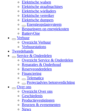
Elektrische walsen
Elektrische graafmachines
Elektrische wielladers
Elektrische verreiker
Elektrische dumpers
Energieopslagsysteem
Besparingen op energiekosten
BatteryOne
Verhuur
Overzicht
Verhuur
Verhuurstations
Tweedehands
Service & Onderdelen
Overzicht
Service & Onderdelen
Reparaties & Onderhoud
Reserveonderdelen
Financiering
Telematica
Projectadvies betonverdichting
Over ons
Overzicht
Over ons
Geschiedenis
Productievestigingen
Beurzen & evenementen
News