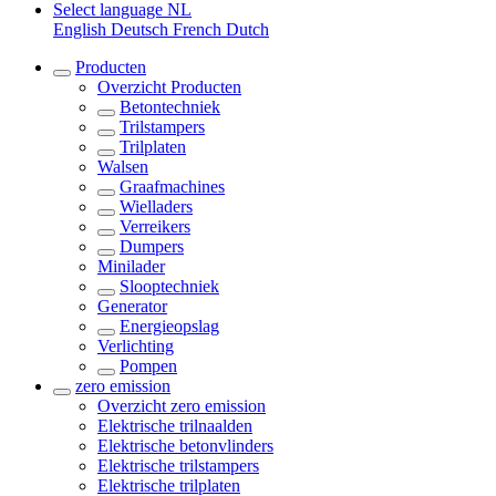
Select language
NL
English
Deutsch
French
Dutch
Producten
Overzicht
Producten
Betontechniek
Trilstampers
Trilplaten
Walsen
Graafmachines
Wielladers
Verreikers
Dumpers
Minilader
Slooptechniek
Generator
Energieopslag
Verlichting
Pompen
zero emission
Overzicht
zero emission
Elektrische trilnaalden
Elektrische betonvlinders
Elektrische trilstampers
Elektrische trilplaten