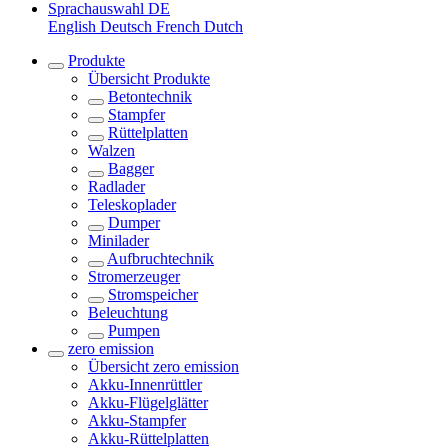
Sprachauswahl
DE
English
Deutsch
French
Dutch
Produkte
Übersicht
Produkte
Betontechnik
Stampfer
Rüttelplatten
Walzen
Bagger
Radlader
Teleskoplader
Dumper
Minilader
Aufbruchtechnik
Stromerzeuger
Stromspeicher
Beleuchtung
Pumpen
zero emission
Übersicht
zero emission
Akku-Innenrüttler
Akku-Flügelglätter
Akku-Stampfer
Akku-Rüttelplatten