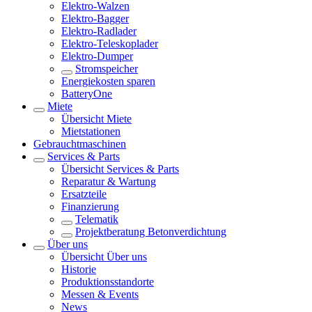
Elektro-Walzen
Elektro-Bagger
Elektro-Radlader
Elektro-Teleskoplader
Elektro-Dumper
Stromspeicher
Energiekosten sparen
BatteryOne
Miete
Übersicht
Miete
Mietstationen
Gebrauchtmaschinen
Services & Parts
Übersicht
Services & Parts
Reparatur & Wartung
Ersatzteile
Finanzierung
Telematik
Projektberatung Betonverdichtung
Über uns
Übersicht
Über uns
Historie
Produktionsstandorte
Messen & Events
News