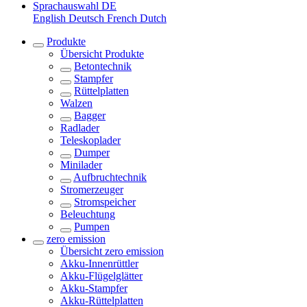
Sprachauswahl
DE
English
Deutsch
French
Dutch
Produkte
Übersicht
Produkte
Betontechnik
Stampfer
Rüttelplatten
Walzen
Bagger
Radlader
Teleskoplader
Dumper
Minilader
Aufbruchtechnik
Stromerzeuger
Stromspeicher
Beleuchtung
Pumpen
zero emission
Übersicht
zero emission
Akku-Innenrüttler
Akku-Flügelglätter
Akku-Stampfer
Akku-Rüttelplatten