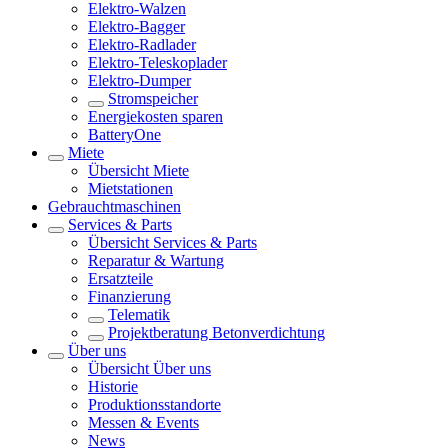
Elektro-Walzen
Elektro-Bagger
Elektro-Radlader
Elektro-Teleskoplader
Elektro-Dumper
Stromspeicher
Energiekosten sparen
BatteryOne
Miete
Übersicht
Miete
Mietstationen
Gebrauchtmaschinen
Services & Parts
Übersicht
Services & Parts
Reparatur & Wartung
Ersatzteile
Finanzierung
Telematik
Projektberatung Betonverdichtung
Über uns
Übersicht
Über uns
Historie
Produktionsstandorte
Messen & Events
News