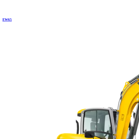
EW
65